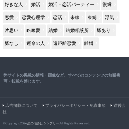
好きな人
婚活
婚活・恋活パーティー
復縁
恋愛
恋愛心理学
恋活
未練
束縛
浮気
片思い
略奪愛
結婚
結婚相談所
脈あり
脈なし
運命の人
遠距離恋愛
離婚
弊サイトの掲載の情報・画像など、すべてのコンテンツの無断複
写・転載を禁じます。
広告掲載について
プライバシーポリシー・免責事項
運営会
社
©Copyright2026
恋の悩みはシンプリー
.All Rights Reserved.