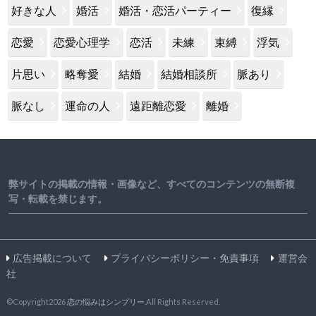
好きな人
婚活
婚活・恋活パーティー
復縁
恋愛
恋愛心理学
恋活
未練
束縛
浮気
片思い
略奪愛
結婚
結婚相談所
脈あり
脈なし
運命の人
遠距離恋愛
離婚
弊サイトの掲載の情報・画像など、すべてのコンテンツの無断複
写・転載を禁じます。
広告掲載について
プライバシーポリシー・免責事項
運営会
社
©Copyright2026
恋の悩みはシンプリー
.All Rights Reserved.