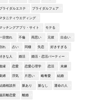
ブライダルエステ
ブライダルフェア
マタニティウエディング
マッチングアプリ・サイト
モテる
一目惚れ
不倫
両思い
元彼
出会い
別れ
占い
同棲
失恋
好きすぎる
好きな人
婚活
婚活・恋活パーティー
復縁
恋愛
恋愛心理学
恋活
未練
束縛
浮気
片思い
略奪愛
結婚
結婚相談所
脈あり
脈なし
運命の人
遠距離恋愛
離婚