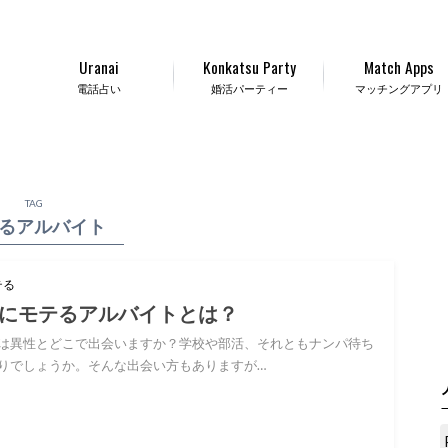
Uranai
Konkatsu Party
Match Apps
電話占い
婚活パーティー
マッチングアプリ
TAG
るアルバイト
テる
にモテるアルバイトとは？
は異性とどこで出会いますか？学校や部活、それともナンパ待ち
りでしょうか。そんな出会い方もありますが…