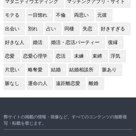
マタニティウエディング
マッチングアプリ・サイト
モテる
一目惚れ
不倫
両思い
元彼
出会い
別れ
占い
同棲
失恋
好きすぎる
好きな人
婚活
婚活・恋活パーティー
復縁
恋愛
恋愛心理学
恋活
未練
束縛
浮気
片思い
略奪愛
結婚
結婚相談所
脈あり
脈なし
運命の人
遠距離恋愛
離婚
弊サイトの掲載の情報・画像など、すべてのコンテンツの無断複
写・転載を禁じます。