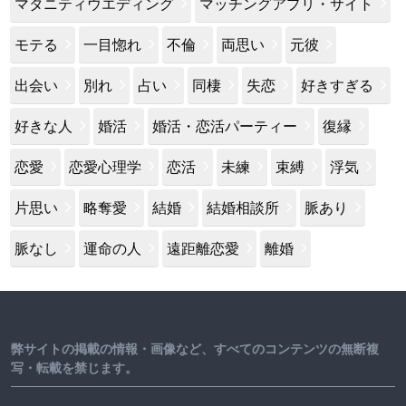
マタニティウエディング
マッチングアプリ・サイト
モテる
一目惚れ
不倫
両思い
元彼
出会い
別れ
占い
同棲
失恋
好きすぎる
好きな人
婚活
婚活・恋活パーティー
復縁
恋愛
恋愛心理学
恋活
未練
束縛
浮気
片思い
略奪愛
結婚
結婚相談所
脈あり
脈なし
運命の人
遠距離恋愛
離婚
弊サイトの掲載の情報・画像など、すべてのコンテンツの無断複
写・転載を禁じます。