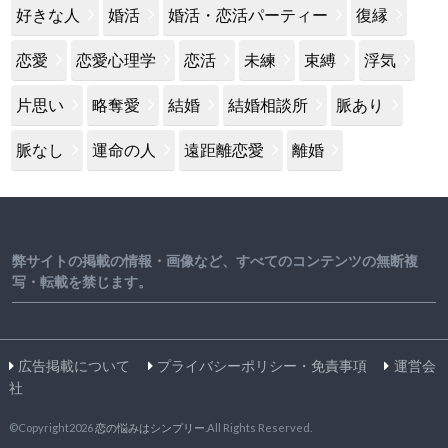
好きな人
婚活
婚活・恋活パーティー
復縁
恋愛
恋愛心理学
恋活
未練
束縛
浮気
片思い
略奪愛
結婚
結婚相談所
脈あり
脈なし
運命の人
遠距離恋愛
離婚
弊サイトの掲載の情報・画像など、すべてのコンテンツの無断複
写・転載を禁じます。
広告掲載について
プライバシーポリシー・免責事項
運営会
社
©Copyright2026
恋の悩みはシンプリー
.All Rights Reserved.