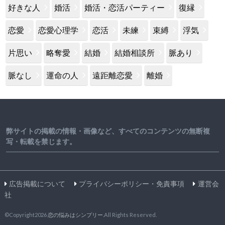
好きな人
婚活
婚活・恋活パーティー
復縁
恋愛
恋愛心理学
恋活
未練
束縛
浮気
片思い
略奪愛
結婚
結婚相談所
脈あり
脈なし
運命の人
遠距離恋愛
離婚
弊サイトの掲載の情報・画像など、すべてのコンテンツの無断複
写・転載を禁じます。
広告掲載について
プライバシーポリシー・免責事項
運営会
社
©Copyright2026
恋の悩みはシンプリー
.All Rights Reserved.