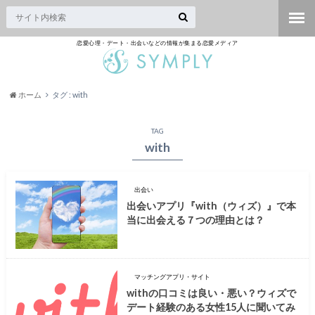
恋愛心理・デート・出会いなどの情報が集まる恋愛メディア
ホーム
タグ : with
TAG
with
出会い
出会いアプリ『with（ウィズ）』で本
当に出会える７つの理由とは？
マッチングアプリ・サイト
withの口コミは良い・悪い？ウィズで
デート経験のある女性15人に聞いてみ