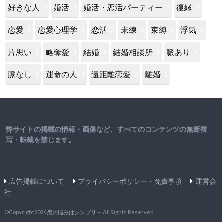
好きな人
婚活
婚活・恋活パーティー
復縁
恋愛
恋愛心理学
恋活
未練
束縛
浮気
片思い
略奪愛
結婚
結婚相談所
脈あり
脈なし
運命の人
遠距離恋愛
離婚
弊サイトの掲載の情報・画像など、すべてのコンテンツの無断複
写・転載を禁じます。
広告掲載について
プライバシーポリシー・免責事項
運営会
社
©Copyright2026
恋の悩みはシンプリー
.All Rights Reserved.