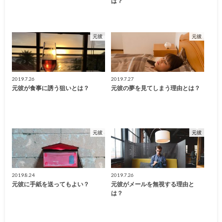
は？
元彼
元彼
2019.7.26
2019.7.27
元彼が食事に誘う狙いとは？
元彼の夢を見てしまう理由とは？
元彼
元彼
2019.8.24
2019.7.26
元彼に手紙を送ってもよい？
元彼がメールを無視する理由と
は？