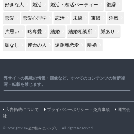
好きな人
婚活
婚活・恋活パーティー
復縁
恋愛
恋愛心理学
恋活
未練
束縛
浮気
片思い
略奪愛
結婚
結婚相談所
脈あり
脈なし
運命の人
遠距離恋愛
離婚
弊サイトの掲載の情報・画像など、すべてのコンテンツの無断複
写・転載を禁じます。
広告掲載について
プライバシーポリシー・免責事項
運営会
社
©Copyright2026
恋の悩みはシンプリー
.All Rights Reserved.