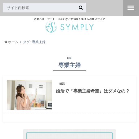
恋愛心理・デート・出会いなどの情報が集まる恋愛メディア
ホーム
タグ : 専業主婦
TAG
専業主婦
婚活
婚活で『専業主婦希望』はダメなの？