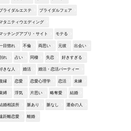
ブライダルエステ
ブライダルフェア
マタニティウエディング
マッチングアプリ・サイト
モテる
一目惚れ
不倫
両思い
元彼
出会い
別れ
占い
同棲
失恋
好きすぎる
好きな人
婚活
婚活・恋活パーティー
復縁
恋愛
恋愛心理学
恋活
未練
束縛
浮気
片思い
略奪愛
結婚
結婚相談所
脈あり
脈なし
運命の人
遠距離恋愛
離婚