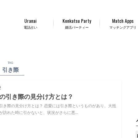
Uranai
Konkatsu Party
Match Apps
電話占い
婚活パーティー
マッチングアプリ
TAG
引き際
愛
の引き際の見分け方とは？
引き際の見分け方とは？ 恋愛には引き際というものがあり、大抵
が訪れた時に引かないと、状況がさらに悪…