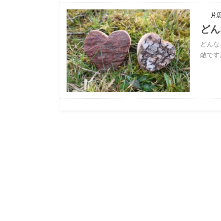
片
どん
どんな
敵です