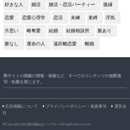
好きな人
婚活
婚活・恋活パーティー
復縁
恋愛
恋愛心理学
恋活
未練
束縛
浮気
片思い
略奪愛
結婚
結婚相談所
脈あり
脈なし
運命の人
遠距離恋愛
離婚
弊サイトの掲載の情報・画像など、すべてのコンテンツの無断複
写・転載を禁じます。
広告掲載について
プライバシーポリシー・免責事項
運営会
社
©Copyright2026
恋の悩みはシンプリー
.All Rights Reserved.