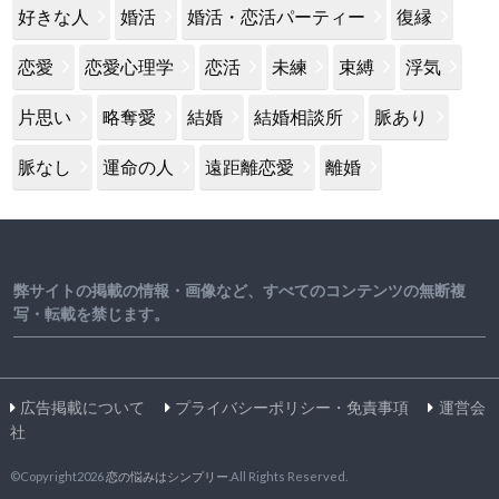
好きな人
婚活
婚活・恋活パーティー
復縁
恋愛
恋愛心理学
恋活
未練
束縛
浮気
片思い
略奪愛
結婚
結婚相談所
脈あり
脈なし
運命の人
遠距離恋愛
離婚
弊サイトの掲載の情報・画像など、すべてのコンテンツの無断複
写・転載を禁じます。
広告掲載について
プライバシーポリシー・免責事項
運営会
社
©Copyright2026
恋の悩みはシンプリー
.All Rights Reserved.