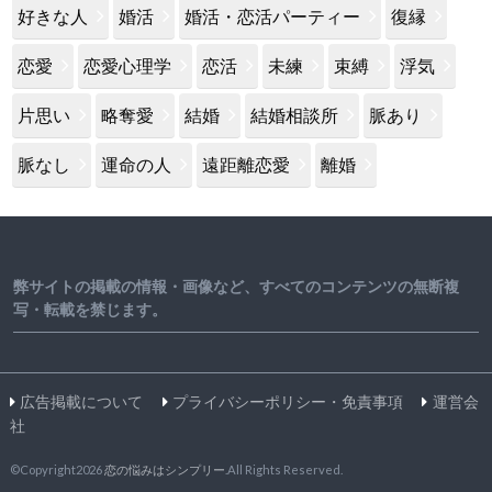
好きな人
婚活
婚活・恋活パーティー
復縁
恋愛
恋愛心理学
恋活
未練
束縛
浮気
片思い
略奪愛
結婚
結婚相談所
脈あり
脈なし
運命の人
遠距離恋愛
離婚
弊サイトの掲載の情報・画像など、すべてのコンテンツの無断複
写・転載を禁じます。
広告掲載について
プライバシーポリシー・免責事項
運営会
社
©Copyright2026
恋の悩みはシンプリー
.All Rights Reserved.