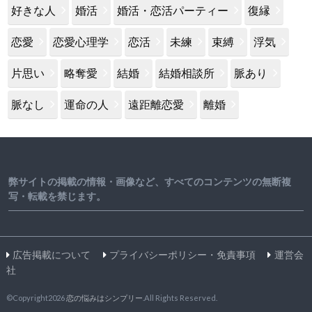
好きな人
婚活
婚活・恋活パーティー
復縁
恋愛
恋愛心理学
恋活
未練
束縛
浮気
片思い
略奪愛
結婚
結婚相談所
脈あり
脈なし
運命の人
遠距離恋愛
離婚
弊サイトの掲載の情報・画像など、すべてのコンテンツの無断複
写・転載を禁じます。
広告掲載について
プライバシーポリシー・免責事項
運営会
社
©Copyright2026
恋の悩みはシンプリー
.All Rights Reserved.