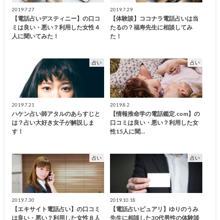
2019.7.27
2019.7.29
【電話占いデスティニー】の口コ
【体験談】ココナラ電話占いは当
ミは良い・悪い？利用した女性４
たるの？福寿先生に相談してみ
人に聞いてみた！
た！
占い
占い
2019.7.21
2019.8.2
ハケン占い師アタルのあらすじと
【情報推命学の電話鑑定.com】の
は？占い大好き女子が解説しま
口コミは良い・悪い？利用した女
す！
性15人に聞…
占い
占い
2019.7.30
2019.10.18
【エキサイト電話占い】の口コミ
【電話占いピュアリ】ゆりのうみ
は良い・悪い？利用した女性８人
先生に相談した30代男性の体験談