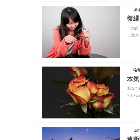
復
復縁
「大好
ま元カ
略
本気
あなた
ている
遠
遠距