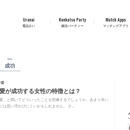
Uranai
Konkatsu Party
Match Apps
電話占い
婚活パーティー
マッチングアプリ
TAG
成功
奪愛
愛が成功する女性の特徴とは？
愛」と聞いてどういったことを想像するでしょうか。あまり良い
ジは思い浮かびにくいかもしれません。 さ…