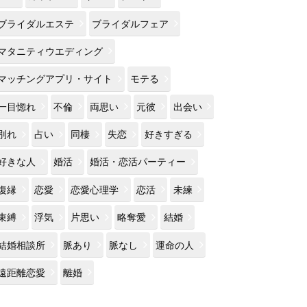
ブライダルエステ
ブライダルフェア
マタニティウエディング
マッチングアプリ・サイト
モテる
一目惚れ
不倫
両思い
元彼
出会い
別れ
占い
同棲
失恋
好きすぎる
好きな人
婚活
婚活・恋活パーティー
復縁
恋愛
恋愛心理学
恋活
未練
束縛
浮気
片思い
略奪愛
結婚
結婚相談所
脈あり
脈なし
運命の人
遠距離恋愛
離婚