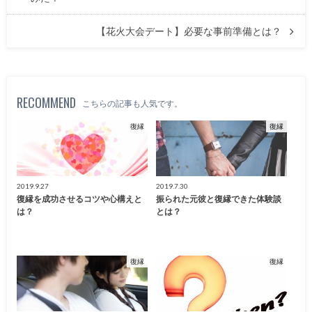
【花火大会デート】必要な事前準備とは？
RECOMMEND
こちらの記事も人気です。
復縁
復縁
2019.9.27
2019.7.30
復縁を成功させるコツや心構えと
振られた元彼と復縁できた体験談
は？
とは？
復縁
復縁