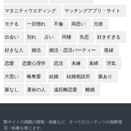
マタニティウエディング
マッチングアプリ・サイト
モテる
一目惚れ
不倫
両思い
元彼
出会い
別れ
占い
同棲
失恋
好きすぎる
好きな人
婚活
婚活・恋活パーティー
復縁
恋愛
恋愛心理学
恋活
未練
束縛
浮気
片思い
略奪愛
結婚
結婚相談所
脈あり
脈なし
運命の人
遠距離恋愛
離婚
弊サイトの掲載の情報・画像など、すべてのコンテンツの無断複
写・転載を禁じます。