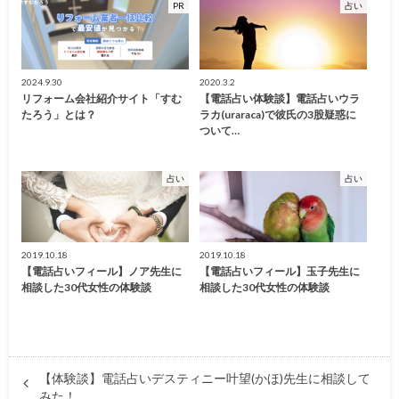
PR
占い
2024.9.30
2020.3.2
リフォーム会社紹介サイト「すむ
【電話占い体験談】電話占いウラ
たろう」とは？
ラカ(uraraca)で彼氏の3股疑惑に
ついて…
占い
占い
2019.10.18
2019.10.18
【電話占いフィール】ノア先生に
【電話占いフィール】玉子先生に
相談した30代女性の体験談
相談した30代女性の体験談
【体験談】電話占いデスティニー叶望(かほ)先生に相談して
みた！