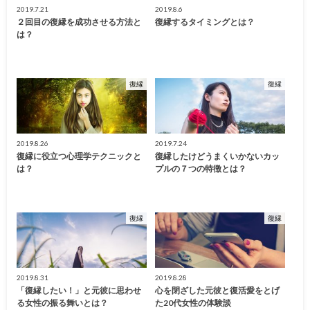
2019.7.21
2019.8.6
２回目の復縁を成功させる方法と
復縁するタイミングとは？
は？
復縁
復縁
2019.8.26
2019.7.24
復縁に役立つ心理学テクニックと
復縁したけどうまくいかないカッ
は？
プルの７つの特徴とは？
復縁
復縁
2019.8.31
2019.8.28
「復縁したい！」と元彼に思わせ
心を閉ざした元彼と復活愛をとげ
る女性の振る舞いとは？
た20代女性の体験談