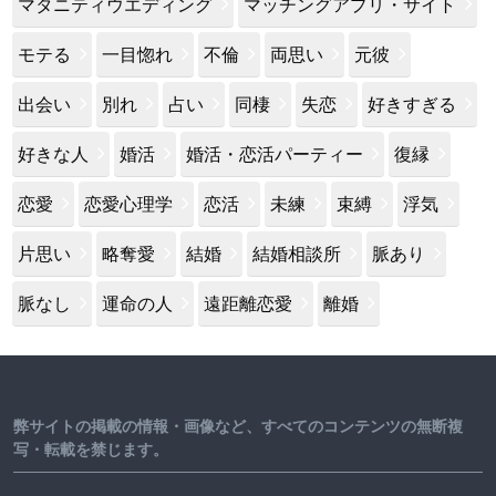
マタニティウエディング
マッチングアプリ・サイト
モテる
一目惚れ
不倫
両思い
元彼
出会い
別れ
占い
同棲
失恋
好きすぎる
好きな人
婚活
婚活・恋活パーティー
復縁
恋愛
恋愛心理学
恋活
未練
束縛
浮気
片思い
略奪愛
結婚
結婚相談所
脈あり
脈なし
運命の人
遠距離恋愛
離婚
弊サイトの掲載の情報・画像など、すべてのコンテンツの無断複
写・転載を禁じます。