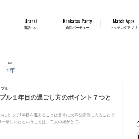
Uranai
Konkatsu Party
Match Apps
電話占い
婚活パーティー
マッチングアプリ
TAG
1年
ップル
プル１年目の過ごし方のポイント７つと
ルにとって1年目を迎えることは非常に大事な節目に入ることで
年一緒にいたということは、二人の絆がとて…