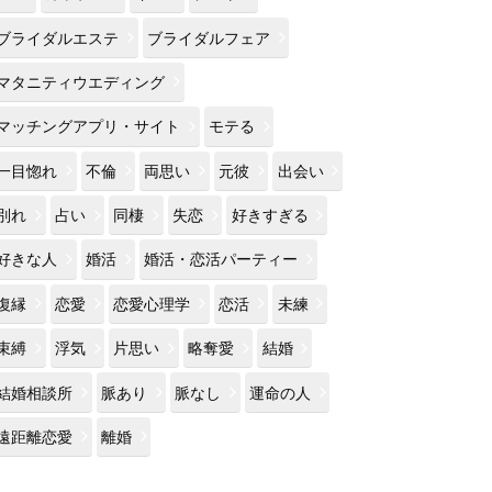
ブライダルエステ
ブライダルフェア
マタニティウエディング
マッチングアプリ・サイト
モテる
一目惚れ
不倫
両思い
元彼
出会い
別れ
占い
同棲
失恋
好きすぎる
好きな人
婚活
婚活・恋活パーティー
復縁
恋愛
恋愛心理学
恋活
未練
束縛
浮気
片思い
略奪愛
結婚
結婚相談所
脈あり
脈なし
運命の人
遠距離恋愛
離婚