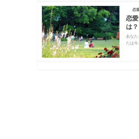
恋
恋愛
は？
あなた
たは今