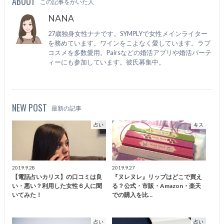
ABOUT
この記事をかいた人
NANA
27歳独身女性ナナです。SYMPLYで女性メインライター
を務めています。ワインをこよなく愛しています。ラブ
コスメを多数愛用。Pairsなどの婚活アプリや婚活パーテ
ィーにも参加しています。彼氏募集中。
NEW POST
最新の記事
占い
キス
2019.9.28
2019.9.27
【電話占いカリス】の口コミは良
『ヌレヌレ』リップはどこで買え
い・悪い？利用した女性６人に聞
る？公式・市販・Amazon・楽天
いてみた！
での購入を比…
占い
占い