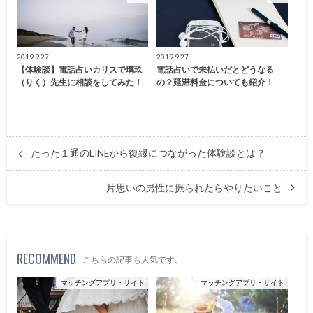
2019.9.27
2019.9.27
【体験談】電話占いカリスで璃玖
電話占いで未払いだとどうなる
（りく）先生に相談をしてみた！
の？延滞料金についても紹介！
たった１通のLINEから復縁につながった体験談とは？
片思いの男性に振られたらやりたいこと
RECOMMEND
こちらの記事も人気です。
マッチングアプリ・サイト
マッチングアプリ・サイト