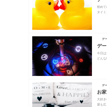
初めて
タイミ
デ
デー
今日は
どんな
デ
お家
大好き
屋も広