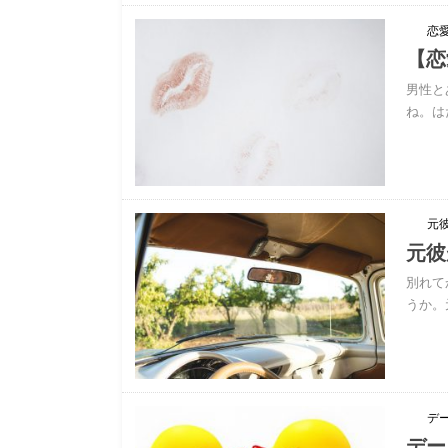
恋
【恋
男性と
ね。は
元
元彼
別れて
うか。
デ
デー