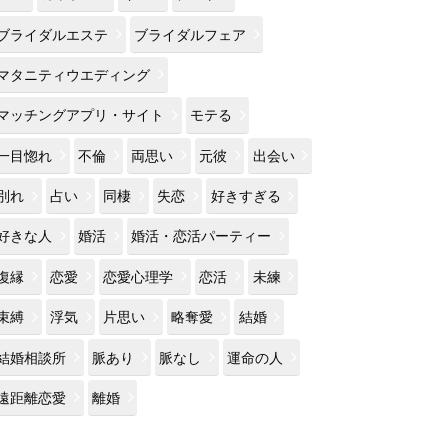
ブライダルエステ
ブライダルフェア
マタニティウエディング
マッチングアプリ・サイト
モテる
一目惚れ
不倫
両思い
元彼
出会い
別れ
占い
同棲
失恋
好きすぎる
好きな人
婚活
婚活・恋活パーティー
復縁
恋愛
恋愛心理学
恋活
未練
束縛
浮気
片思い
略奪愛
結婚
結婚相談所
脈あり
脈なし
運命の人
遠距離恋愛
離婚