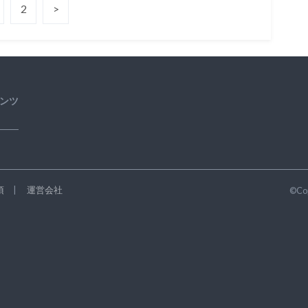
2
>
ンツ
項
運営会社
©Co