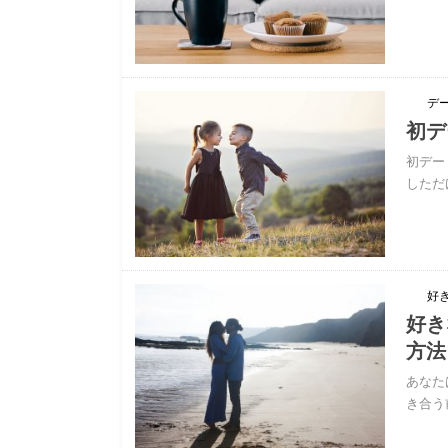
デ
初デ
初デー
しただ
好
好き
方法
あなた
き合う