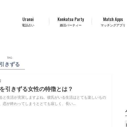
Uranai
Konkatsu Party
Match Apps
電話占い
婚活パーティー
マッチングアプリ
TAG
引きずる
恋
を引きずる女性の特徴とは？
ると生活が充実しますよね。彼氏がいる生活はとても楽しいもの
、恋が終わってしまうととても寂しく、長い…