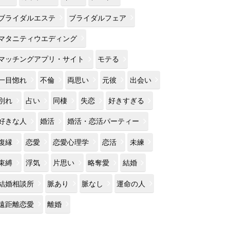
ブライダルエステ
ブライダルフェア
マタニティウエディング
マッチングアプリ・サイト
モテる
一目惚れ
不倫
両思い
元彼
出会い
別れ
占い
同棲
失恋
好きすぎる
好きな人
婚活
婚活・恋活パーティー
復縁
恋愛
恋愛心理学
恋活
未練
束縛
浮気
片思い
略奪愛
結婚
結婚相談所
脈あり
脈なし
運命の人
遠距離恋愛
離婚