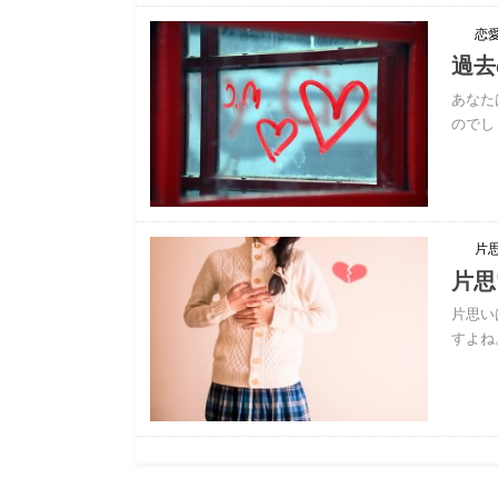
恋
過去
あなた
のでし
片
片思
片思い
すよね