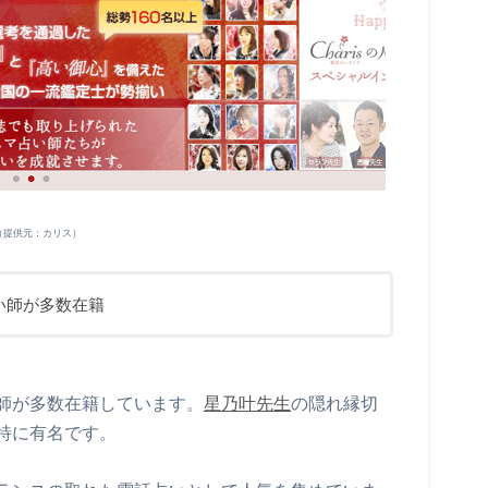
（提供元：カリス）
い師が多数在籍
師が多数在籍しています。
星乃叶先生
の隠れ縁切
特に有名です。