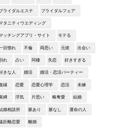
ブライダルエステ
ブライダルフェア
マタニティウエディング
マッチングアプリ・サイト
モテる
一目惚れ
不倫
両思い
元彼
出会い
別れ
占い
同棲
失恋
好きすぎる
好きな人
婚活
婚活・恋活パーティー
復縁
恋愛
恋愛心理学
恋活
未練
束縛
浮気
片思い
略奪愛
結婚
結婚相談所
脈あり
脈なし
運命の人
遠距離恋愛
離婚