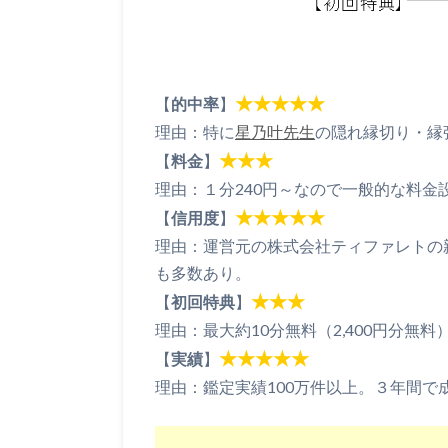
★★★★★
【
的中率
】
理由：特に
星乃叶先生
の隠れ縁切り・縁
★★★
【
料金
】
理由：１分240円～なので一般的な料金
★★★★★
【
信用度
】
理由：運営元の株式会社ティファレトの
も多数あり。
★★★
【
初回特典
】
理由：最大約10分無料（2,400円分無料
★★★★★
【
実績
】
理由：鑑定実績100万件以上。３年間で