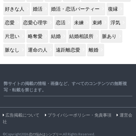
好きな人
婚活
婚活・恋活パーティー
復縁
恋愛
恋愛心理学
恋活
未練
束縛
浮気
片思い
略奪愛
結婚
結婚相談所
脈あり
脈なし
運命の人
遠距離恋愛
離婚
弊サイトの掲載の情報・画像など、すべてのコンテンツの無断複
写・転載を禁じます。
広告掲載について
プライバシーポリシー・免責事項
運営会
社
©Copyright2026
恋の悩みはシンプリー
.All Rights Reserved.