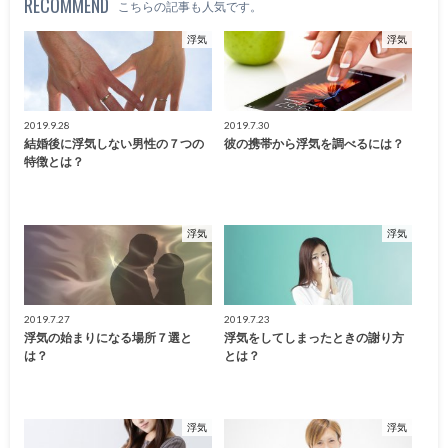
RECOMMEND
こちらの記事も人気です。
浮気
浮気
2019.9.28
2019.7.30
結婚後に浮気しない男性の７つの
彼の携帯から浮気を調べるには？
特徴とは？
浮気
浮気
2019.7.27
2019.7.23
浮気の始まりになる場所７選と
浮気をしてしまったときの謝り方
は？
とは？
浮気
浮気