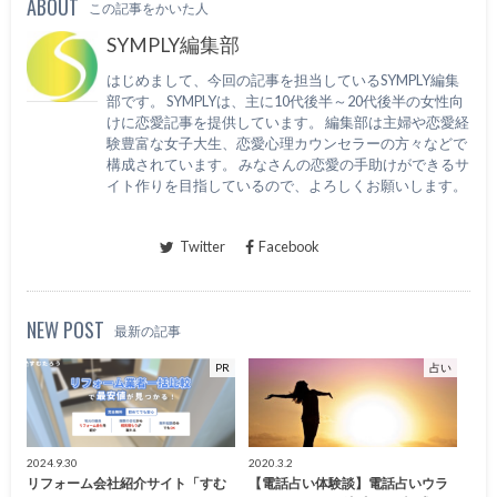
ABOUT
この記事をかいた人
SYMPLY編集部
はじめまして、今回の記事を担当しているSYMPLY編集
部です。 SYMPLYは、主に10代後半～20代後半の女性向
けに恋愛記事を提供しています。 編集部は主婦や恋愛経
験豊富な女子大生、恋愛心理カウンセラーの方々などで
構成されています。 みなさんの恋愛の手助けができるサ
イト作りを目指しているので、よろしくお願いします。
Twitter
Facebook
NEW POST
最新の記事
PR
占い
2024.9.30
2020.3.2
リフォーム会社紹介サイト「すむ
【電話占い体験談】電話占いウラ