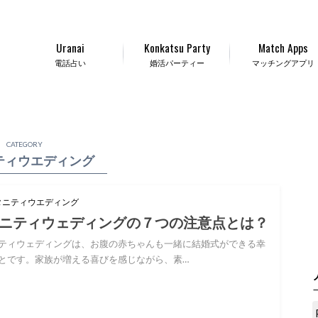
Uranai
Konkatsu Party
Match Apps
電話占い
婚活パーティー
マッチングアプリ
CATEGORY
ティウエディング
タニティウエディング
ニティウェディングの７つの注意点とは？
ティウェディングは、お腹の赤ちゃんも一緒に結婚式ができる幸
とです。家族が増える喜びを感じながら、素…