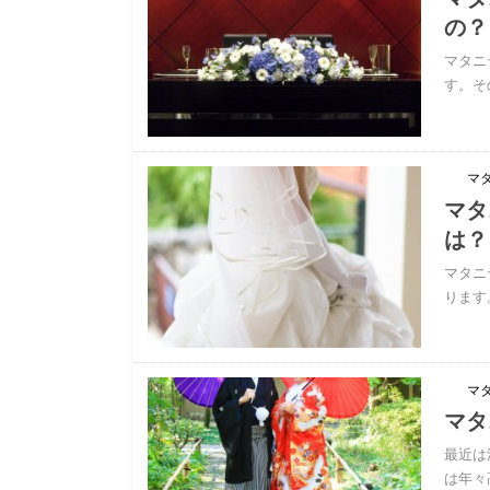
の？
マタニ
す。そ
マ
マタ
は？
マタニ
ります
マ
マタ
最近は
は年々