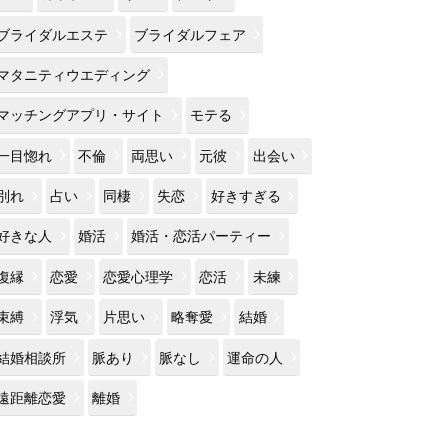
ブライダルエステ
ブライダルフェア
マタニティウエディング
マッチングアプリ・サイト
モテる
一目惚れ
不倫
両思い
元彼
出会い
別れ
占い
同棲
失恋
好きすぎる
好きな人
婚活
婚活・恋活パーティー
復縁
恋愛
恋愛心理学
恋活
未練
束縛
浮気
片思い
略奪愛
結婚
結婚相談所
脈あり
脈なし
運命の人
遠距離恋愛
離婚