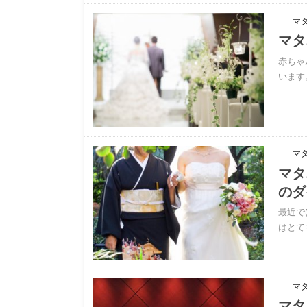
マ
マタ
赤ちゃ
います
マ
マタ
のダ
最近で
はとて
マ
マタ