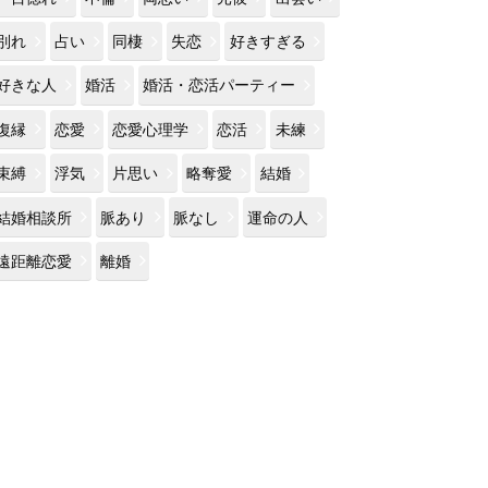
別れ
占い
同棲
失恋
好きすぎる
好きな人
婚活
婚活・恋活パーティー
復縁
恋愛
恋愛心理学
恋活
未練
束縛
浮気
片思い
略奪愛
結婚
結婚相談所
脈あり
脈なし
運命の人
遠距離恋愛
離婚