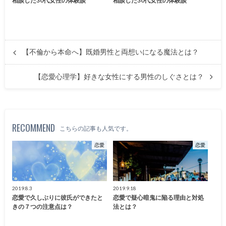
相談した30代女性の体験談
相談した30代女性の体験談
【不倫から本命へ】既婚男性と両想いになる魔法とは？
【恋愛心理学】好きな女性にする男性のしぐさとは？
RECOMMEND
こちらの記事も人気です。
恋愛
恋愛
2019.8.3
2019.9.18
恋愛で久しぶりに彼氏ができたと
恋愛で疑心暗鬼に陥る理由と対処
きの７つの注意点は？
法とは？