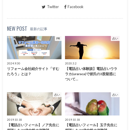
Twitter
Facebook
NEW POST
最新の記事
PR
占い
2024.9.30
2020.3.2
リフォーム会社紹介サイト「すむ
【電話占い体験談】電話占いウラ
たろう」とは？
ラカ(uraraca)で彼氏の3股疑惑に
ついて…
占い
占い
2019.10.18
2019.10.18
【電話占いフィール】ノア先生に
【電話占いフィール】玉子先生に