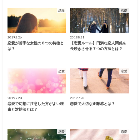
恋愛
恋愛
2019.8.26
2019.8.31
恋愛が苦手な女性の８つの特徴と
【恋愛ルール】円満な恋人関係を
は？
長続きさせる７つの方法とは？
恋愛
恋愛
2019.7.24
2019.7.20
恋愛で幻想に注意した方がよい理
恋愛で大切な距離感とは？
由と対処法とは？
恋愛
恋愛