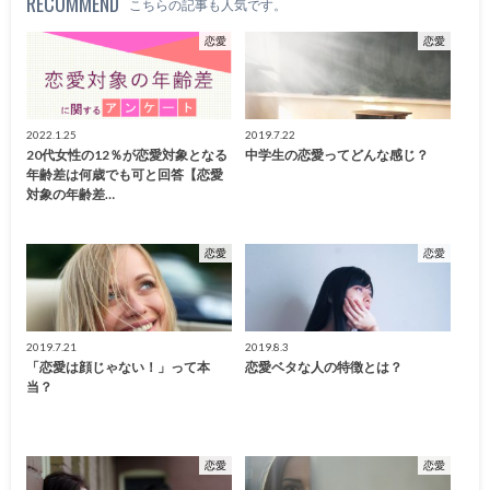
RECOMMEND
こちらの記事も人気です。
恋愛
恋愛
2022.1.25
2019.7.22
20代女性の12％が恋愛対象となる
中学生の恋愛ってどんな感じ？
年齢差は何歳でも可と回答【恋愛
対象の年齢差…
恋愛
恋愛
2019.7.21
2019.8.3
「恋愛は顔じゃない！」って本
恋愛ベタな人の特徴とは？
当？
恋愛
恋愛