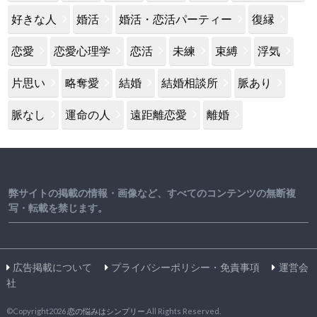
好きな人
婚活
婚活・恋活パーティー
復縁
恋愛
恋愛心理学
恋活
未練
束縛
浮気
片思い
略奪愛
結婚
結婚相談所
脈あり
脈なし
運命の人
遠距離恋愛
離婚
弊サイトの掲載の情報・画像など、すべてのコンテンツの無断複
写・転載を禁じます。
広告掲載について
プライバシーポリシー・免責事項
運営会
社
©Copyright2026
恋の悩みはシンプリー
.All Rights Reserved.