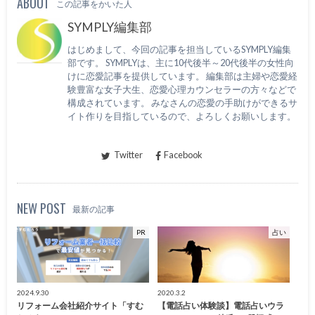
ABOUT
この記事をかいた人
SYMPLY編集部
はじめまして、今回の記事を担当しているSYMPLY編集
部です。 SYMPLYは、主に10代後半～20代後半の女性向
けに恋愛記事を提供しています。 編集部は主婦や恋愛経
験豊富な女子大生、恋愛心理カウンセラーの方々などで
構成されています。 みなさんの恋愛の手助けができるサ
イト作りを目指しているので、よろしくお願いします。
Twitter
Facebook
NEW POST
最新の記事
PR
占い
2024.9.30
2020.3.2
リフォーム会社紹介サイト「すむ
【電話占い体験談】電話占いウラ