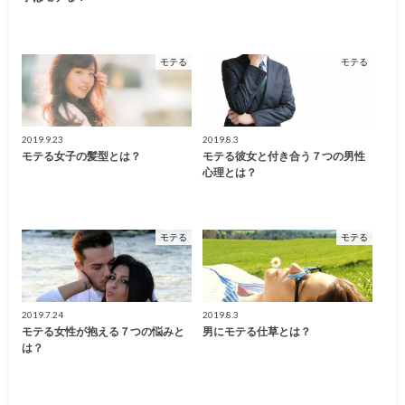
モテる
モテる
2019.9.23
2019.8.3
モテる女子の髪型とは？
モテる彼女と付き合う７つの男性
心理とは？
モテる
モテる
2019.7.24
2019.8.3
モテる女性が抱える７つの悩みと
男にモテる仕草とは？
は？