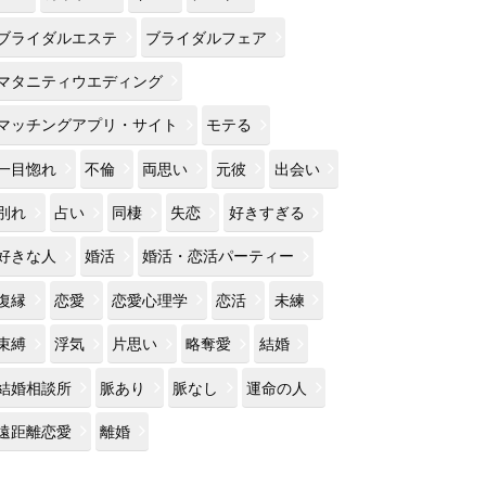
ブライダルエステ
ブライダルフェア
マタニティウエディング
マッチングアプリ・サイト
モテる
一目惚れ
不倫
両思い
元彼
出会い
別れ
占い
同棲
失恋
好きすぎる
好きな人
婚活
婚活・恋活パーティー
復縁
恋愛
恋愛心理学
恋活
未練
束縛
浮気
片思い
略奪愛
結婚
結婚相談所
脈あり
脈なし
運命の人
遠距離恋愛
離婚