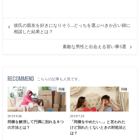
彼氏の親友を好きになりそう…どっちを選ぶべきか占い師に
相談した結果とは？
素敵な男性と出会える習い事5選
RECOMMEND
こちらの記事も人気です。
同棲
同棲
2019.9.28
2019.7.23
同棲を解消して円満に別れる８つ
「同棲をやめたい…」と言われた
の方法とは？
けど別れたくないときの対処法と
は？