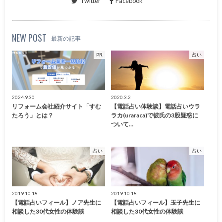
Twitter
Facebook
NEW POST
最新の記事
PR
占い
2024.9.30
2020.3.2
リフォーム会社紹介サイト「すむ
【電話占い体験談】電話占いウラ
たろう」とは？
ラカ(uraraca)で彼氏の3股疑惑に
ついて…
占い
占い
2019.10.18
2019.10.18
【電話占いフィール】ノア先生に
【電話占いフィール】玉子先生に
相談した30代女性の体験談
相談した30代女性の体験談