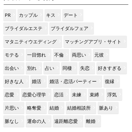
PR
カップル
キス
デート
ブライダルエステ
ブライダルフェア
マタニティウエディング
マッチングアプリ・サイト
モテる
一目惚れ
不倫
両思い
元彼
出会い
別れ
占い
同棲
失恋
好きすぎる
好きな人
婚活
婚活・恋活パーティー
復縁
恋愛
恋愛心理学
恋活
未練
束縛
浮気
片思い
略奪愛
結婚
結婚相談所
脈あり
脈なし
運命の人
遠距離恋愛
離婚