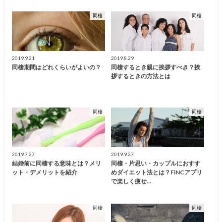
同棲
同棲
2019.9.21
2019.8.29
同棲期間はどれくらいがよいの？
同棲するとき親に挨拶すべき？挨
拶するときの方法とは
同棲
同棲
2019.7.27
2019.9.27
結婚前に同棲する意味とは？メリ
同棲・片思い・カップルにおすす
ット・デメリットを紹介
めダイエット法とは？FiNCアプリ
で楽しく痩せ…
同棲
同棲