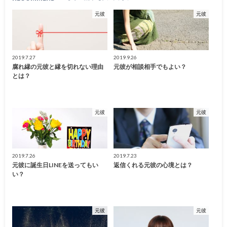
元彼
元彼
2019.7.27
2019.9.26
腐れ縁の元彼と縁を切れない理由
元彼が相談相手でもよい？
とは？
元彼
元彼
2019.7.26
2019.7.23
元彼に誕生日LINEを送ってもい
返信くれる元彼の心境とは？
い？
元彼
元彼