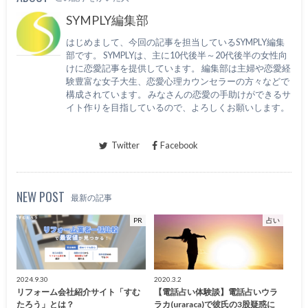
SYMPLY編集部
はじめまして、今回の記事を担当しているSYMPLY編集
部です。 SYMPLYは、主に10代後半～20代後半の女性向
けに恋愛記事を提供しています。 編集部は主婦や恋愛経
験豊富な女子大生、恋愛心理カウンセラーの方々などで
構成されています。 みなさんの恋愛の手助けができるサ
イト作りを目指しているので、よろしくお願いします。
Twitter
Facebook
NEW POST
最新の記事
PR
占い
2024.9.30
2020.3.2
リフォーム会社紹介サイト「すむ
【電話占い体験談】電話占いウラ
たろう」とは？
ラカ(uraraca)で彼氏の3股疑惑に