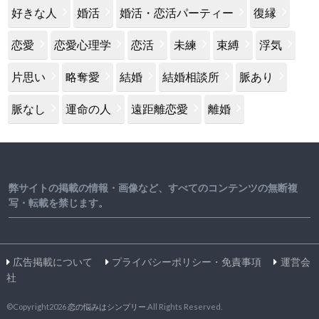
好きな人
婚活
婚活・恋活パーティー
復縁
恋愛
恋愛心理学
恋活
未練
束縛
浮気
片思い
略奪愛
結婚
結婚相談所
脈あり
脈なし
運命の人
遠距離恋愛
離婚
弊サイトの掲載の情報・画像など、すべてのコンテンツの無断複
写・転載を禁じます。
広告掲載について
プライバシーポリシー・免責事項
運営会
社
©Copyright2026
恋の悩みはシンプリー
.All Rights Reserved.