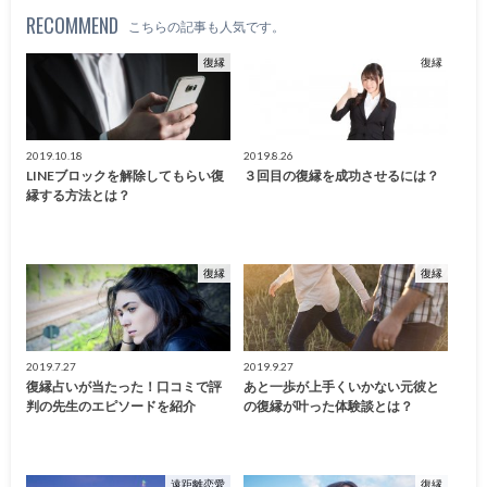
RECOMMEND
こちらの記事も人気です。
復縁
復縁
2019.10.18
2019.8.26
LINEブロックを解除してもらい復
３回目の復縁を成功させるには？
縁する方法とは？
復縁
復縁
2019.7.27
2019.9.27
復縁占いが当たった！口コミで評
あと一歩が上手くいかない元彼と
判の先生のエピソードを紹介
の復縁が叶った体験談とは？
遠距離恋愛
復縁