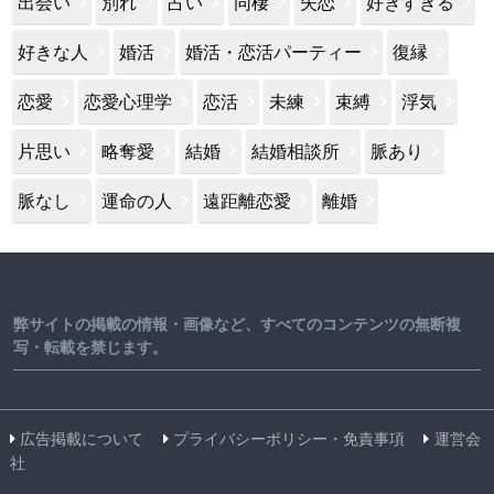
出会い
別れ
占い
同棲
失恋
好きすぎる
好きな人
婚活
婚活・恋活パーティー
復縁
恋愛
恋愛心理学
恋活
未練
束縛
浮気
片思い
略奪愛
結婚
結婚相談所
脈あり
脈なし
運命の人
遠距離恋愛
離婚
弊サイトの掲載の情報・画像など、すべてのコンテンツの無断複
写・転載を禁じます。
広告掲載について
プライバシーポリシー・免責事項
運営会
社