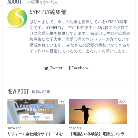
ABOUT
この記事をかいた人
SYMPLY編集部
はじめまして、今回の記事を担当しているSYMPLY編集
部です。 SYMPLYは、主に10代後半～20代後半の女性向
けに恋愛記事を提供しています。 編集部は主婦や恋愛経
験豊富な女子大生、恋愛心理カウンセラーの方々などで
構成されています。 みなさんの恋愛の手助けができるサ
イト作りを目指しているので、よろしくお願いします。
Twitter
Facebook
NEW POST
最新の記事
PR
占い
2024.9.30
2020.3.2
リフォーム会社紹介サイト「すむ
【電話占い体験談】電話占いウラ