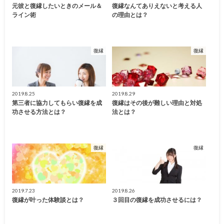
元彼と復縁したいときのメール＆
復縁なんてありえないと考える人
ライン術
の理由とは？
復縁
復縁
2019.8.25
2019.8.29
第三者に協力してもらい復縁を成
復縁はその後が難しい理由と対処
功させる方法とは？
法とは？
復縁
復縁
2019.7.23
2019.8.26
復縁が叶った体験談とは？
３回目の復縁を成功させるには？