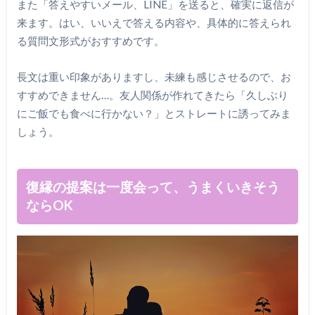
また「答えやすいメール、LINE」を送ると、確実に返信が
来ます。はい、いいえで答える内容や、具体的に答えられ
る質問文形式がおすすめです。
長文は重い印象がありますし、未練も感じさせるので、お
すすめできません…。友人関係が作れてきたら「久しぶり
にご飯でも食べに行かない？」とストレートに誘ってみま
しょう。
復縁の提案は一度会って、うまくいきそう
ならOK