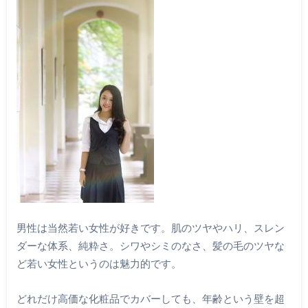
男性は当然若い女性が好きです。肌のツヤやハリ、スレン
ダーな体系、純粋さ。シワやシミのなさ、髪の毛のツヤな
ど若い女性というのは魅力的です。
どれだけ高価な化粧品でカバーしても、年齢という壁を超