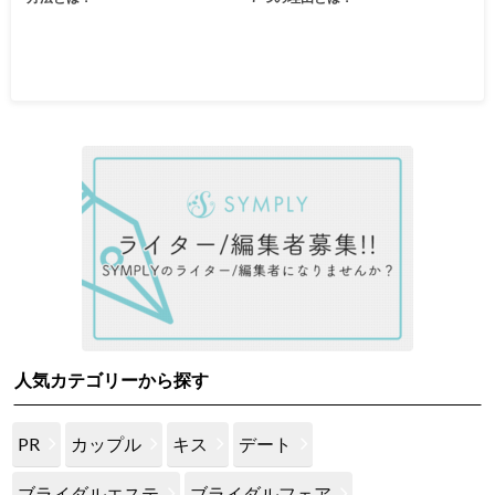
人気カテゴリーから探す
PR
カップル
キス
デート
ブライダルエステ
ブライダルフェア