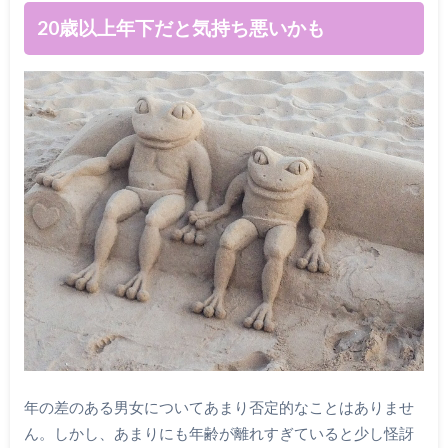
20歳以上年下だと気持ち悪いかも
年の差のある男女についてあまり否定的なことはありませ
ん。しかし、あまりにも年齢が離れすぎていると少し怪訝