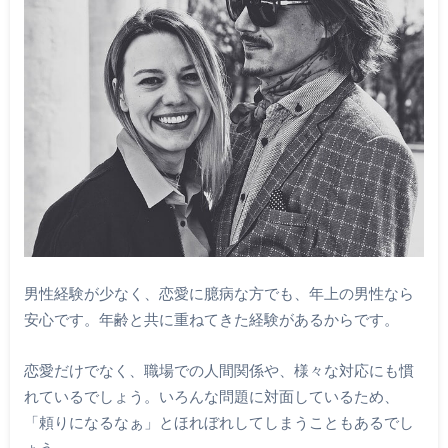
男性経験が少なく、恋愛に臆病な方でも、年上の男性なら
安心です。年齢と共に重ねてきた経験があるからです。
恋愛だけでなく、職場での人間関係や、様々な対応にも慣
れているでしょう。いろんな問題に対面しているため、
「頼りになるなぁ」とほれぼれしてしまうこともあるでし
ょう。