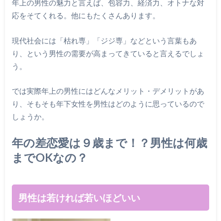
年上の男性の魅力と言えば、包容力、経済力、オトナな対
応をそてくれる。他にもたくさんあります。
現代社会には「枯れ専」「ジジ専」などという言葉もあ
り、という男性の需要が高まってきていると言えるでしょ
う。
では実際年上の男性にはどんなメリット・デメリットがあ
り、そもそも年下女性を男性はどのように思っているので
しょうか。
年の差恋愛は９歳まで！？男性は何歳
までOKなの？
男性は若ければ若いほどいい