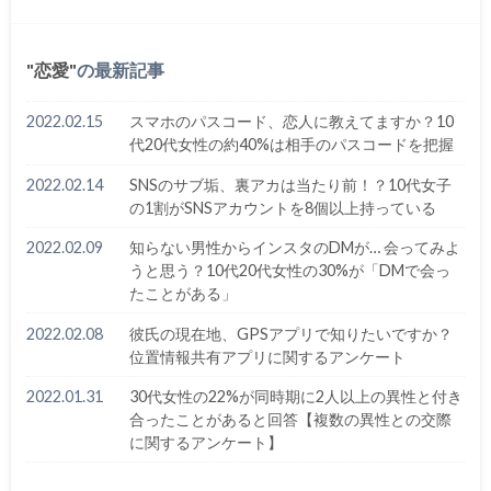
恋愛
の最新記事
2022.02.15
スマホのパスコード、恋人に教えてますか？10
代20代女性の約40%は相手のパスコードを把握
2022.02.14
SNSのサブ垢、裏アカは当たり前！？10代女子
の1割がSNSアカウントを8個以上持っている
2022.02.09
知らない男性からインスタのDMが… 会ってみよ
うと思う？10代20代女性の30%が「DMで会っ
たことがある」
2022.02.08
彼氏の現在地、GPSアプリで知りたいですか？
位置情報共有アプリに関するアンケート
2022.01.31
30代女性の22%が同時期に2人以上の異性と付き
合ったことがあると回答【複数の異性との交際
に関するアンケート】