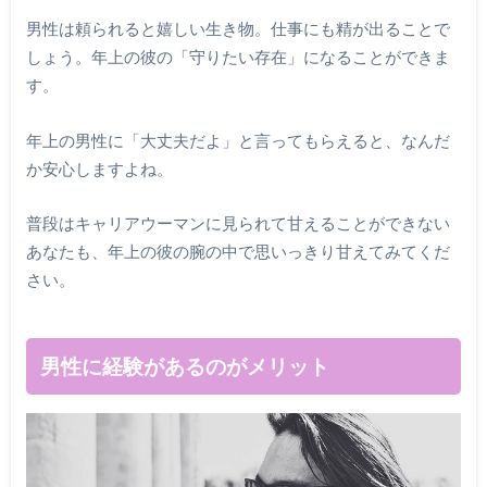
男性は頼られると嬉しい生き物。仕事にも精が出ることで
しょう。年上の彼の「守りたい存在」になることができま
す。
年上の男性に「大丈夫だよ」と言ってもらえると、なんだ
か安心しますよね。
普段はキャリアウーマンに見られて甘えることができない
あなたも、年上の彼の腕の中で思いっきり甘えてみてくだ
さい。
男性に経験があるのがメリット