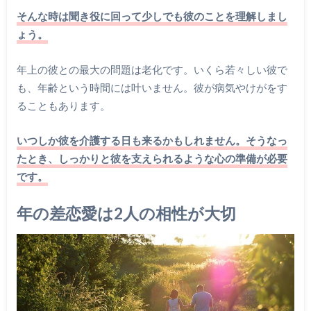
そんな時は聞き役に回って少しでも彼のことを理解しまし
ょう。
年上の彼との最大の問題は老化です。いくら若々しい彼で
も、年齢という時間には叶いません。彼が病気やけがをす
ることもあります。
いつしか彼を介護する日も来るかもしれません。そうなっ
たとき、しっかりと彼を支えられるような心の準備が必要
です。
年の差恋愛は2人の相性が大切