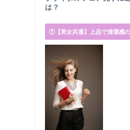
は？
①【男女共通】上品で清潔感