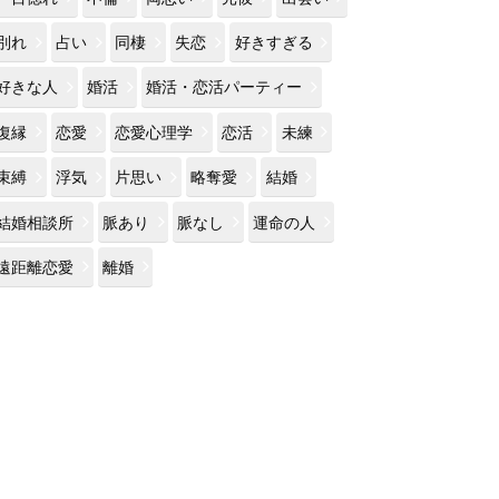
別れ
占い
同棲
失恋
好きすぎる
好きな人
婚活
婚活・恋活パーティー
復縁
恋愛
恋愛心理学
恋活
未練
束縛
浮気
片思い
略奪愛
結婚
結婚相談所
脈あり
脈なし
運命の人
遠距離恋愛
離婚