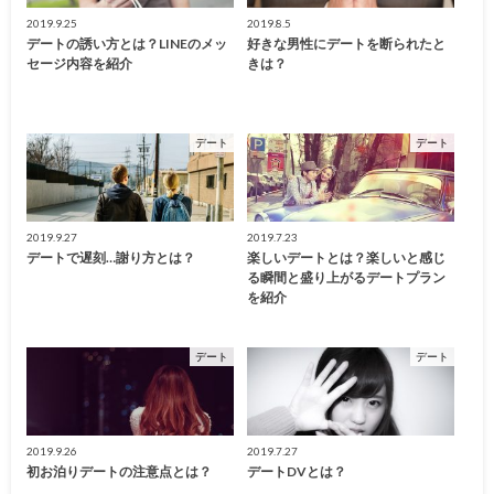
2019.9.25
2019.8.5
デートの誘い方とは？LINEのメッ
好きな男性にデートを断られたと
セージ内容を紹介
きは？
デート
デート
2019.9.27
2019.7.23
デートで遅刻…謝り方とは？
楽しいデートとは？楽しいと感じ
る瞬間と盛り上がるデートプラン
を紹介
デート
デート
2019.9.26
2019.7.27
初お泊りデートの注意点とは？
デートDVとは？