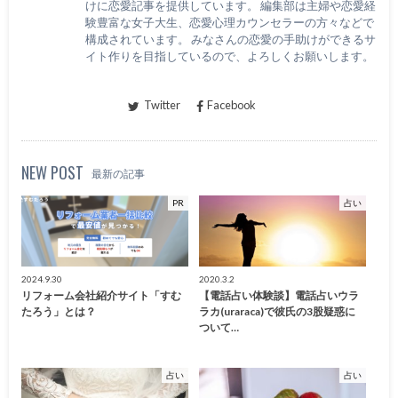
けに恋愛記事を提供しています。 編集部は主婦や恋愛経
験豊富な女子大生、恋愛心理カウンセラーの方々などで
構成されています。 みなさんの恋愛の手助けができるサ
イト作りを目指しているので、よろしくお願いします。
Twitter
Facebook
NEW POST
最新の記事
PR
占い
2024.9.30
2020.3.2
リフォーム会社紹介サイト「すむ
【電話占い体験談】電話占いウラ
たろう」とは？
ラカ(uraraca)で彼氏の3股疑惑に
ついて…
占い
占い