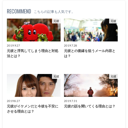
RECOMMEND
こちらの記事も人気です。
元彼
元彼
2019.9.27
2019.7.28
元彼と浮気してしまう理由と対処
元彼との復縁を狙うメール内容と
法とは？
は？
元彼
元彼
2019.8.27
2019.7.31
元彼がイケメンだと今彼を不安に
元彼の話を聞いてくる理由とは？
させる理由とは？