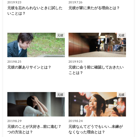
2019.9.23
2019.7.26
元彼を忘れられないときに試した
元彼が家に来たがる理由とは？
いことは？
元彼
元彼
2019.8.25
2019.9.25
元彼の脈ありサインとは？
元彼に会う前に確認しておきたい
ことは？
元彼
元彼
2019.8.29
2019.8.24
元彼のことが大好き…前に進む７
元彼なんてどうでもいい…未練が
つの方法とは？
なくなった理由とは？