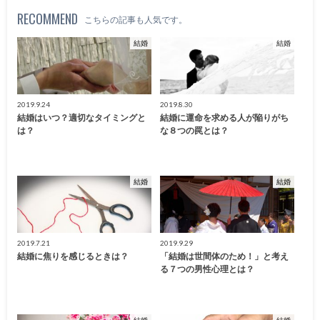
RECOMMEND
こちらの記事も人気です。
結婚
結婚
2019.9.24
2019.8.30
結婚はいつ？適切なタイミングと
結婚に運命を求める人が陥りがち
は？
な８つの罠とは？
結婚
結婚
2019.7.21
2019.9.29
結婚に焦りを感じるときは？
「結婚は世間体のため！」と考え
る７つの男性心理とは？