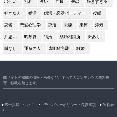
出会い
別れ
占い
同棲
失恋
好きすぎる
好きな人
婚活
婚活・恋活パーティー
復縁
恋愛
恋愛心理学
恋活
未練
束縛
浮気
片思い
略奪愛
結婚
結婚相談所
脈あり
脈なし
運命の人
遠距離恋愛
離婚
弊サイトの掲載の情報・画像など、すべてのコンテンツの無断複
写・転載を禁じます。
広告掲載について
プライバシーポリシー・免責事項
運営会
社