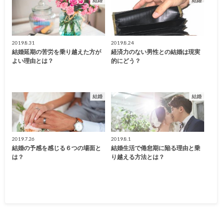
結婚
結婚
2019.8.31
2019.8.24
結婚延期の苦労を乗り越えた方が
経済力のない男性との結婚は現実
よい理由とは？
的にどう？
結婚
結婚
2019.7.26
2019.8.1
結婚の予感を感じる６つの場面と
結婚生活で倦怠期に陥る理由と乗
は？
り越える方法とは？