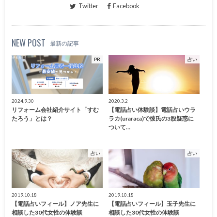
Twitter
Facebook
NEW POST
最新の記事
PR
占い
2024.9.30
2020.3.2
リフォーム会社紹介サイト「すむ
【電話占い体験談】電話占いウラ
たろう」とは？
ラカ(uraraca)で彼氏の3股疑惑に
ついて…
占い
占い
2019.10.18
2019.10.18
【電話占いフィール】ノア先生に
【電話占いフィール】玉子先生に
相談した30代女性の体験談
相談した30代女性の体験談