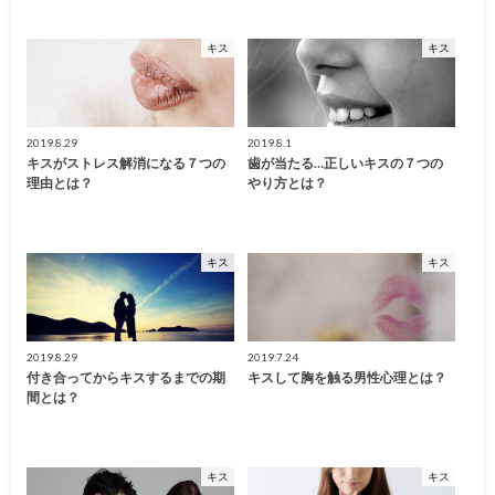
キス
キス
2019.8.29
2019.8.1
キスがストレス解消になる７つの
歯が当たる…正しいキスの７つの
理由とは？
やり方とは？
キス
キス
2019.8.29
2019.7.24
付き合ってからキスするまでの期
キスして胸を触る男性心理とは？
間とは？
キス
キス