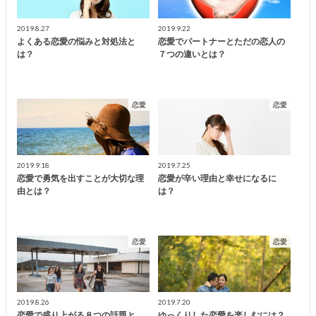
2019.8.27
2019.9.22
よくある恋愛の悩みと対処法と
恋愛でパートナーとただの恋人の
は？
７つの違いとは？
恋愛
恋愛
2019.9.18
2019.7.25
恋愛で勇気を出すことが大切な理
恋愛が辛い理由と幸せになるに
由とは？
は？
恋愛
恋愛
2019.8.26
2019.7.20
恋愛で盛り上がる８つの話題と
ゆっくりした恋愛を楽しむには？