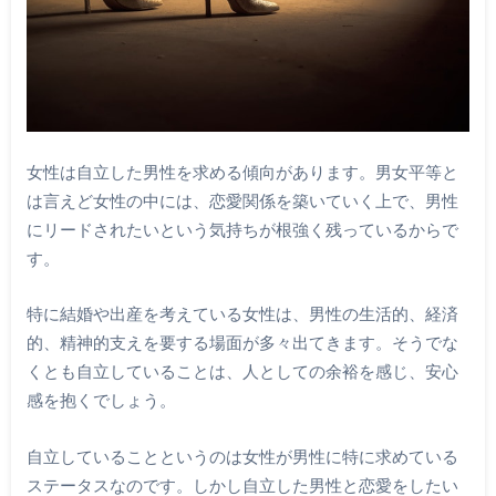
女性は自立した男性を求める傾向があります。男女平等と
は言えど女性の中には、恋愛関係を築いていく上で、男性
にリードされたいという気持ちが根強く残っているからで
す。
特に結婚や出産を考えている女性は、男性の生活的、経済
的、精神的支えを要する場面が多々出てきます。そうでな
くとも自立していることは、人としての余裕を感じ、安心
感を抱くでしょう。
自立していることというのは女性が男性に特に求めている
ステータスなのです。しかし自立した男性と恋愛をしたい