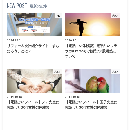
NEW POST
最新の記事
PR
占い
2024.9.30
2020.3.2
リフォーム会社紹介サイト「すむ
【電話占い体験談】電話占いウラ
たろう」とは？
ラカ(uraraca)で彼氏の3股疑惑に
ついて…
占い
占い
2019.10.18
2019.10.18
【電話占いフィール】ノア先生に
【電話占いフィール】玉子先生に
相談した30代女性の体験談
相談した30代女性の体験談