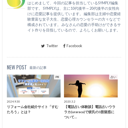
はじめまして、今回の記事を担当しているSYMPLY編集
部です。 SYMPLYは、主に10代後半～20代後半の女性向
けに恋愛記事を提供しています。 編集部は主婦や恋愛経
験豊富な女子大生、恋愛心理カウンセラーの方々などで
構成されています。 みなさんの恋愛の手助けができるサ
イト作りを目指しているので、よろしくお願いします。
Twitter
Facebook
NEW POST
最新の記事
PR
占い
2024.9.30
2020.3.2
リフォーム会社紹介サイト「すむ
【電話占い体験談】電話占いウラ
たろう」とは？
ラカ(uraraca)で彼氏の3股疑惑に
ついて…