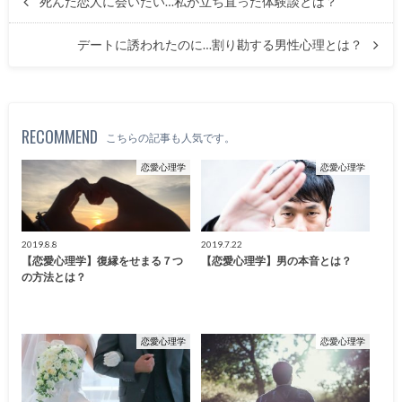
死んだ恋人に会いたい…私が立ち直った体験談とは？
デートに誘われたのに…割り勘する男性心理とは？
RECOMMEND
こちらの記事も人気です。
恋愛心理学
恋愛心理学
2019.8.8
2019.7.22
【恋愛心理学】復縁をせまる７つ
【恋愛心理学】男の本音とは？
の方法とは？
恋愛心理学
恋愛心理学