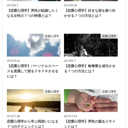
2019.8.1
2019.8.28
【恋愛心理学】男性が結婚したく
【恋愛心理学】好きな彼を振り向
なる女性の７つの特徴とは？
かせる７つの方法とは？
恋愛心理学
恋愛心理学
2019.9.26
2019.8.7
【恋愛心理学】パーソナルスペー
【恋愛心理学】略奪愛を成功させ
スを意識して彼をドキドキさせる
る７つの方法とは？
には？
恋愛心理学
恋愛心理学
2019.7.28
2019.7.26
恋愛心理学から学ぶ両想いになる
【恋愛心理学】男性の脈ありサイ
７つのテクニックとは？
ンとは？