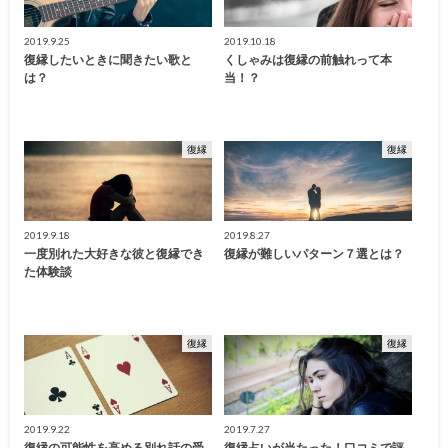
2019.9.25
2019.10.18
復縁したいときに聞きたい歌と
くしゃみは復縁の前触れって本
は？
当！？
復縁
復縁
2019.9.18
2019.8.27
一度別れた大好きな彼と復縁でき
復縁が難しいパターン７選とは？
た体験談
復縁
復縁
2019.9.22
2019.7.27
復縁の可能性を高める別れ話の受
復縁占いが当たった！口コミで評