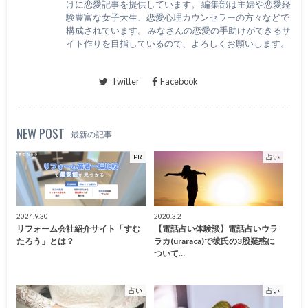
けに恋愛記事を提供しています。 編集部は主婦や恋愛経
験豊富な女子大生、恋愛心理カウンセラーの方々などで
構成されています。 みなさんの恋愛の手助けができるサ
イト作りを目指しているので、よろしくお願いします。
Twitter
Facebook
NEW POST
最新の記事
PR
占い
2024.9.30
2020.3.2
リフォーム会社紹介サイト「すむ
【電話占い体験談】電話占いウラ
たろう」とは？
ラカ(uraraca)で彼氏の3股疑惑に
ついて…
占い
占い