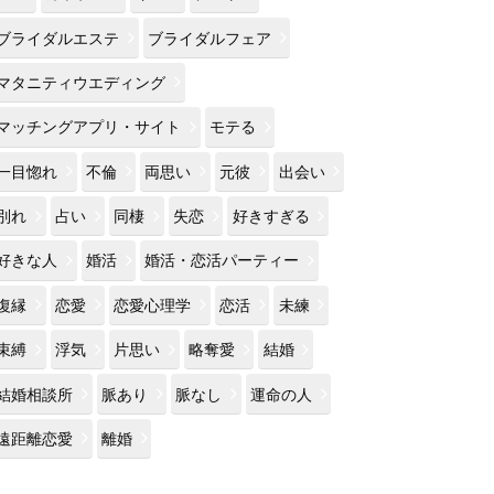
ブライダルエステ
ブライダルフェア
マタニティウエディング
マッチングアプリ・サイト
モテる
一目惚れ
不倫
両思い
元彼
出会い
別れ
占い
同棲
失恋
好きすぎる
好きな人
婚活
婚活・恋活パーティー
復縁
恋愛
恋愛心理学
恋活
未練
束縛
浮気
片思い
略奪愛
結婚
結婚相談所
脈あり
脈なし
運命の人
遠距離恋愛
離婚