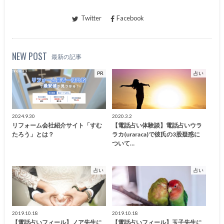
Twitter
Facebook
NEW POST
最新の記事
PR
占い
2024.9.30
2020.3.2
リフォーム会社紹介サイト「すむ
【電話占い体験談】電話占いウラ
たろう」とは？
ラカ(uraraca)で彼氏の3股疑惑に
ついて…
占い
占い
2019.10.18
2019.10.18
【電話占いフィール】ノア先生に
【電話占いフィール】玉子先生に