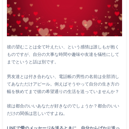
彼の望むことは全て叶えたい、という感情は誰しもが抱く
ものですが、自分の大事な時間や趣味や友達を犠牲にして
までというと話は別です。
男友達とは付き合わない、電話帳の男性の名前は全部消し
てあなただけアピール。例えばそうやって自分の生き方の
幅を狭めてまで彼の希望通りの生活を送っていませんか？
彼は都合のいいあなたが好きなのでしょうか？都合のいい
だけの関係は悲しいですよね。
LINEで愛のメッセージを送るときに、自分からばかり送っ