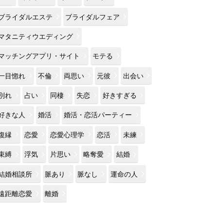
ブライダルエステ
ブライダルフェア
マタニティウエディング
マッチングアプリ・サイト
モテる
一目惚れ
不倫
両思い
元彼
出会い
別れ
占い
同棲
失恋
好きすぎる
好きな人
婚活
婚活・恋活パーティー
復縁
恋愛
恋愛心理学
恋活
未練
束縛
浮気
片思い
略奪愛
結婚
結婚相談所
脈あり
脈なし
運命の人
遠距離恋愛
離婚